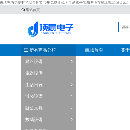
未填充的花瓣中字,我是刑警40集免费播出,为了爱离开你,塔罗牌在线观看,流氓状元,
網站首頁
所有商品分類
商城首頁
關于
網絡設備
電器設備
生活日雜
辦公設備
辦公文具
數碼設備