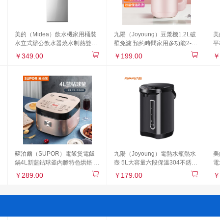
美的（Midea）飲水機家用桶裝
九陽（Joyoung）豆漿機1.2L破
美
水立式辦公飲水器燒水制熱雙門
壁免濾 預約時間家用多功能2-3
平
防塵 YR1002S-X
人食破壁榨汁機料理機DJ12A-
角
￥349.00
￥199.00
￥
D2190
M
蘇泊爾（SUPOR）電飯煲電飯
九陽（Joyoung）電熱水瓶熱水
美
鍋4L新藍鉆球釜內膽特色烘焙 發
壺 5L大容量六段保溫304不銹鋼
電
面功能2-6人多功能家用智能電
家用電水壺燒水壺 K50-P611
段
￥289.00
￥179.00
￥
飯煲40FC873
Co