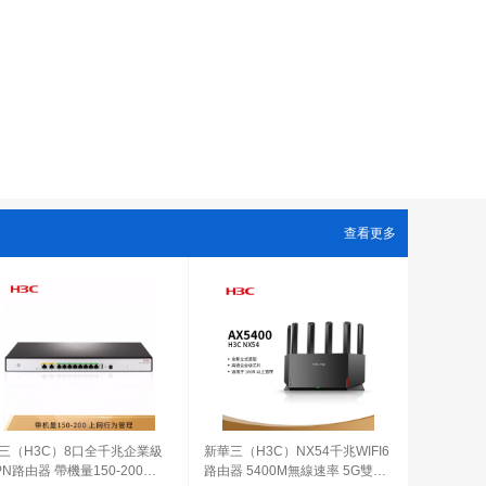
查看更多
三（H3C）8口全千兆企業級
新華三（H3C）NX54千兆WIFI6
PN路由器 帶機量150-200
路由器 5400M無線速率 5G雙頻