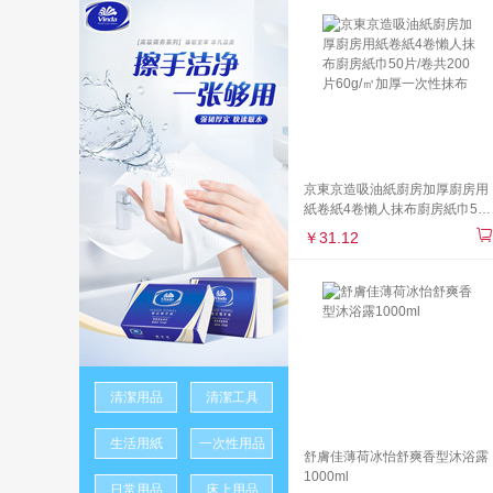
京東京造吸油紙廚房加厚廚房用
紙卷紙4卷懶人抹布廚房紙巾50
片/卷共200片60g/㎡加厚一次性
￥31.12
抹布
清潔用品
清潔工具
生活用紙
一次性用品
舒膚佳薄荷冰怡舒爽香型沐浴露
1000ml
日常用品
床上用品