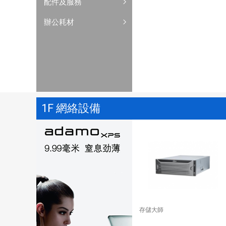
配件及服務
辦公耗材
1F 網絡設備
存儲大師