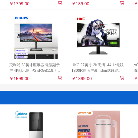
線器 分流器 Mini S1248
流器 金屬機身 Mini S8G-U
E
￥1799.00
￥189.00
￥
飛利浦 28英寸顯示器 電腦顯示
HKC 27英寸 2K高清144Hz電競
A
屏 4K顯示器 IPS sRGB119.7%
1800R曲面屏幕 hdmi吃雞游戲
微
10.7億色彩專業設計升降 電腦
不閃屏 支持壁掛 液晶電腦顯示
低
￥1599.00
￥1399.00
￥
PS5顯示器 288E2E
器 SG27QC
示