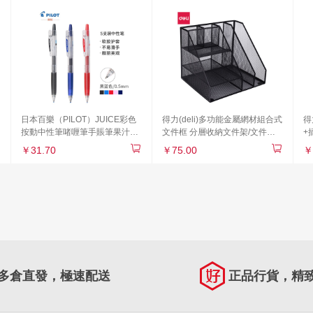
日本百樂（PILOT）JUICE彩色
得力(deli)多功能金屬網材組合式
得
按動中性筆啫喱筆手賬筆果汁筆
文件框 分層收納文件架/文件欄/
+
黑藍 0.5mm 5支裝 LJU-10EF-
文件筐/資料架 帶筆筒 辦公用品
料
￥31.70
￥75.00
￥
BB原裝進口
黑色79075
公
多倉直發，極速配送
正品行貨，精