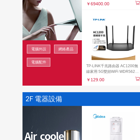
￥69400.00
電腦外設
網絡產品
電腦配件
TP-LINK千兆路由器 AC1200無
線家用 5G雙頻WiFi WDR5620
千兆 高速路由穿墻 IPv6 內配千
￥129.00
兆網線 光纖適用
2F 電器設備