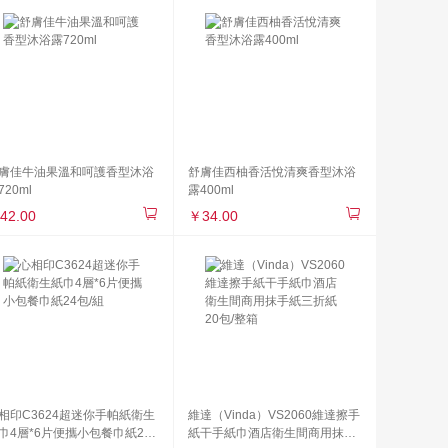
膚佳牛油果溫和呵護香型沐浴
舒膚佳西柚香活悅清爽香型沐浴
720ml
露400ml
42.00
￥34.00
相印C3624超迷你手帕紙衛生
維達（Vinda）VS2060維達擦手
巾4層*6片便攜小包餐巾紙24
紙干手紙巾酒店衛生間商用抹手