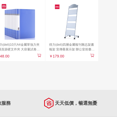
1，棕1，卡其1，酒紅1）
力(deli)10只A4金屬單強力夾
得力(deli)四層金屬報刊雜志架書
插頁袋硬文件夾 大容量試卷資
報架 宣傳冊展示架 辦公室前臺落
夾詩朗誦簽約夾板 文件收納辦
地資料架 高1.45米 9307
48.00
￥179.00
用品27018
致服務
天天低價，暢選無憂