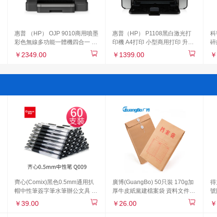
惠普 （HP） OJP 9010商用噴墨
惠普（HP） P1108黑白激光打
科
彩色無線多功能一體機四合一 打
印機 A4打印 小型商用打印 升級
碎
印復印掃描傳真 自動雙面 8710
型號104a/104w 同款體驗型號
續
￥2349.00
￥1399.00
￥
升級款
P1106
Z-
齊心(Comix)黑色0.5mm通用扒
廣博(GuangBo) 50只裝 170g加
得
帽中性筆簽字筆水筆辦公文具 工
厚牛皮紙黨建檔案袋 資料文件袋
號
具 60支裝Q009
辦公用品 EN-12
公
￥39.00
￥26.00
￥