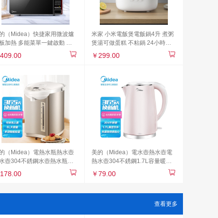
的（Midea）快捷家用微波爐
米家 小米電飯煲電飯鍋4升 煮粥
板加熱 多能菜單一鍵啟動 多
煲湯可做蛋糕 不粘鍋 24小時智
度反射內膽 電子除味殺菌20升
能預約 APP智能互聯
409.00
￥299.00
1-L202B
的（Midea）電熱水瓶熱水壺
美的（Midea）電水壺熱水壺電
水壺304不銹鋼水壺熱水瓶多
熱水壺304不銹鋼1.7L容量暖水
智溫控電水壺燒水壺
壺燒水壺開水壺智能斷電1705b
178.00
￥79.00
lour201
查看更多