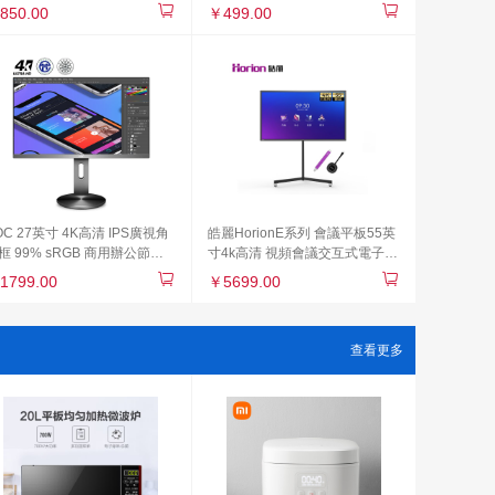
R3208G3
立式造型家用路由器穿墻大覆蓋
850.00
￥499.00
OC 27英寸 4K高清 IPS廣視角
皓麗HorionE系列 會議平板55英
框 99% sRGB 商用辦公節能
寸4k高清 視頻會議交互式電子白
藍光不閃旋轉升降PS4液晶顯
板觸控一體機E55（智能筆+同屏
1799.00
￥5699.00
器 U2790PQU
器+HK50支架）
查看更多