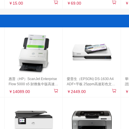
器浴室衛生間洗手液瓶按壓式洗
包
￥15.00
￥69.00
￥
發沐浴露盒500ml
惠普（HP）ScanJet Enterprise
愛普生（EPSON) DS-1630 A4
華
Flow 5000 s5 財務集中版高速掃
ADF+平板 25ppm高速彩色文檔
證
描儀 (含條碼采集器）
掃描儀 自動進紙
器
￥14089.00
￥2449.00
￥