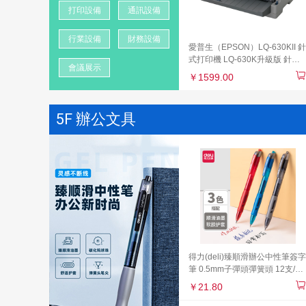
打印設備
通訊設備
行業設備
財務設備
愛普生（EPSON）LQ-630KII 針
式打印機 LQ-630K升級版 針式
會議展示
打印機（82列）
￥1599.00
5F 辦公文具
得力(deli)臻順滑辦公中性筆簽字
筆 0.5mm子彈頭彈簧頭 12支/盒
9黑2紅1藍 33698
￥21.80