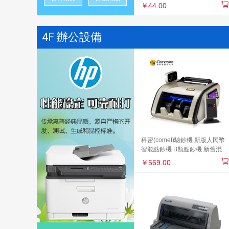
￥44.00
4F 辦公設備
科密(comet)驗鈔機 新版人民幣
智能點鈔機 B類點鈔機 新舊混點
B1+
￥569.00