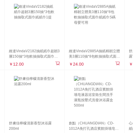
維達VindaV2182抽紙紙巾超韌3
維達VindaV2885A抽紙棉韌立體
舒
層150抽*3包軟抽抽取式面巾紙
美3層110抽*8包軟抽抽取式面巾
露
紙巾1提
紙紙巾S碼母嬰可用
￥12.00
￥24.00
￥
舒膚佳檸檬清新香型沐浴露
創點（CHUANGDIAN）CD-
心
200ml
1012A免打孔酒店賓館掛墻皂液
紙