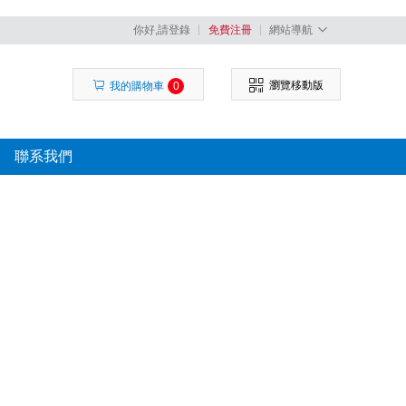
你好,請登錄
免費注冊
網站導航
瀏覽移動版
我的購物車
0
聯系我們