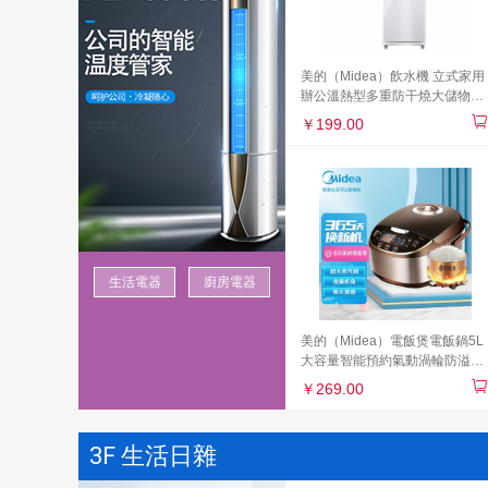
美的（Midea）飲水機 立式家用
辦公溫熱型多重防干燒大儲物柜
飲水器MYR718S-X【三年質
￥199.00
保】
生活電器
廚房電器
美的（Midea）電飯煲電飯鍋5L
大容量智能預約氣動渦輪防溢鍋
金屬機身家用電飯煲MB-
￥269.00
WFS5017TM（推薦3-8人）
3F 生活日雜