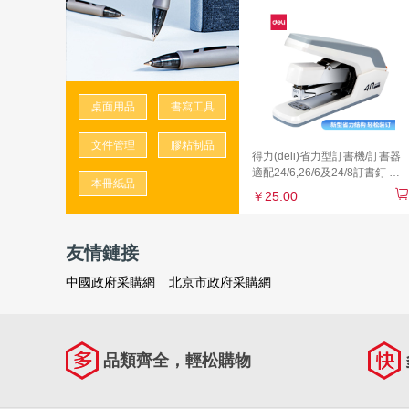
桌面用品
書寫工具
文件管理
膠粘制品
得力(deli)省力型訂書機/訂書器
適配24/6,26/6及24/8訂書釘 辦
本冊紙品
公用品 白色0371
￥25.00
友情鏈接
中國政府采購網
北京市政府采購網
品類齊全，輕松購物