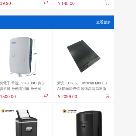
/組
紙三折紙20包/整箱
19.90
￥145.00
查看更多
視電子 華視CVR-100U 身份
紫光（UNIS）Uniscan M800U
讀卡器 身份識別儀 身份閱讀
A3幅面掃描儀 超薄高清高速微邊
 身份讀取器 身份掃描儀
距彩色文檔文稿平板a3掃描儀
1500.00
￥2099.00