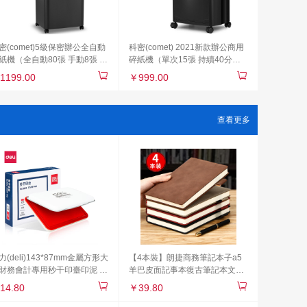
密(comet)5級保密辦公全自動
科密(comet) 2021新款辦公商用
紙機（全自動80張 手動8張 持
碎紙機（單次15張 持續40分鐘
40分鐘 25L 可碎卡、訂書針）
27L 可碎卡、光盤、訂書針）黑
1199.00
￥999.00
700
金剛
查看更多
力(deli)143*87mm金屬方形大
【4本裝】朗捷商務筆記本子a5
財務會計專用秒干印臺印泥 辦
羊巴皮面記事本復古筆記本文具
用品 紅色9893
b5加厚日記本A4會議記錄本可定
14.80
￥39.80
制logo 4本硬面通用裝A5（黑