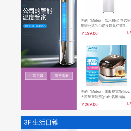
美的（Midea）飲水機(jī) 立式家
用辦公溫?zé)嵝投嘀胤栏蔁髢ξ
锕耧嬎鱉YR718S-X【三年質
￥199.00
(zhì)保】
生活電器
廚房電器
美的（Midea）電飯煲電飯鍋5L
大容量智能預(yù)約氣動渦輪防
溢鍋金屬機(jī)身家用電飯煲MB-
￥269.00
WFS5017TM（推薦3-8人）
3F 生活日雜