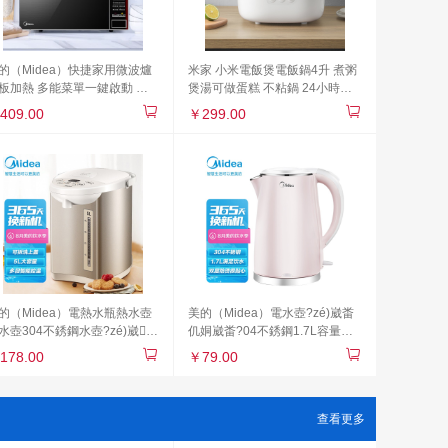
的（Midea）快捷家用微波爐
米家 小米電飯煲電飯鍋4升 煮粥
板加熱 多能菜單一鍵啟動 多
煲湯可做蛋糕 不粘鍋 24小時智
度反射內(nèi)膽 電子除味殺菌
能預(yù)約 APP智能互聯(lián)
409.00
￥299.00
0升 M1-L202B
的（Midea）電熱水瓶熱水壺
美的（Midea）電水壺?zé)崴畨
水壺304不銹鋼水壺?zé)崴慷
仉姛崴畨?04不銹鋼1.7L容量暖
沃菧乜仉娝畨責(zé)畨谻
水壺?zé)畨亻_水壺智能斷電
178.00
￥79.00
our201
1705b
查看更多