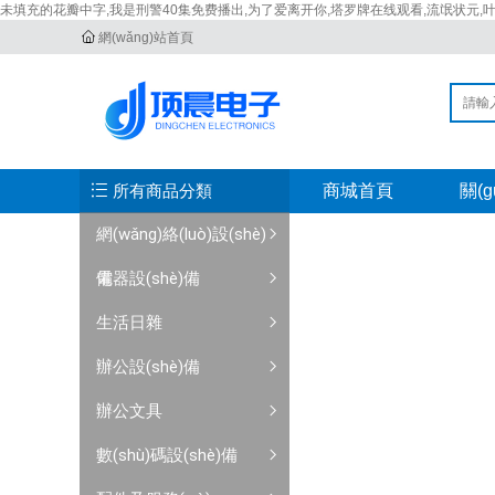
未填充的花瓣中字,我是刑警40集免费播出,为了爱离开你,塔罗牌在线观看,流氓状元,
網(wǎng)站首頁
所有商品分類
商城首頁
關(
網(wǎng)絡(luò)設(shè)
備
電器設(shè)備
生活日雜
辦公設(shè)備
辦公文具
數(shù)碼設(shè)備