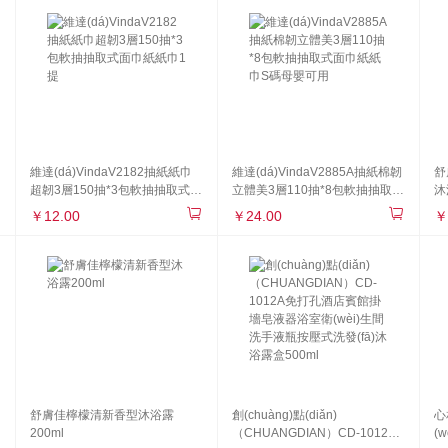
維達(dá)VindaV2182抽紙紙巾
維達(dá)VindaV2885A抽紙棉韌
舒
超韌3層150抽*3包軟抽抽取式面
立體美3層110抽*8包軟抽抽取式
沐
巾紙紙巾1提
面巾紙紙巾S碼母嬰可用
￥12.00
￥24.00
￥
舒膚佳檸檬清新香型沐浴露
創(chuàng)點(diǎn)
心
200ml
（CHUANGDIAN）CD-1012A
(