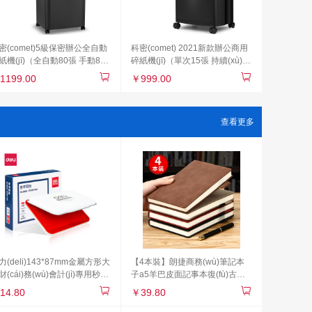
密(comet)5級保密辦公全自動
科密(comet) 2021新款辦公商用
紙機(jī)（全自動80張 手動8張
碎紙機(jī)（單次15張 持續(xù)40
續(xù)40分鐘 25L 可碎卡、訂
分鐘 27L 可碎卡、光盤、訂書
1199.00
￥999.00
針）Z-700
針）黑金剛
查看更多
力(deli)143*87mm金屬方形大
【4本裝】朗捷商務(wù)筆記本
財(cái)務(wù)會計(jì)專用秒干
子a5羊巴皮面記事本復(fù)古筆
臺印泥 辦公用品 紅色9893
記本文具b5加厚日記本A4會議記
14.80
￥39.80
錄本可定制logo 4本硬面通用裝