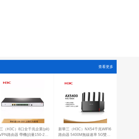
查看更多
三（H3C）8口全千兆企業(yè)
新華三（H3C）NX54千兆WIFI6
VPN路由器 帶機(jī)量150-200
路由器 5400M無線速率 5G雙頻