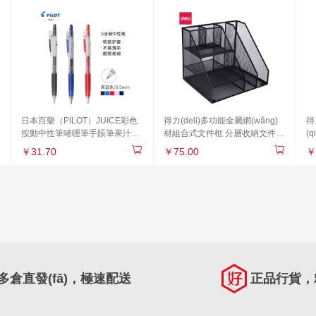
日本百樂（PILOT）JUICE彩色
得力(deli)多功能金屬網(wǎng)
得
按動中性筆啫喱筆手賬筆果汁筆
材組合式文件框 分層收納文件
(
黑藍(lán) 0.5mm 5支裝 LJU-
架/文件欄/文件筐/資料架 帶筆筒
容
￥31.70
￥75.00
￥
10EF-BB原裝進(jìn)口
辦公用品 黑色79075
文
多倉直發(fā)，極速配送
正品行貨，精