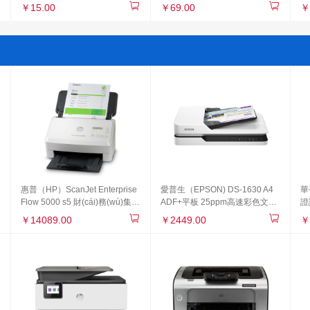
免打孔酒店賓館掛墻皂液器浴室
巾
￥15.00
￥69.00
￥
衛(wèi)生間洗手液瓶按壓式洗發
(fā)沐浴露盒500ml
惠普（HP）ScanJet Enterprise
愛普生（EPSON) DS-1630 A4
華
Flow 5000 s5 財(cái)務(wù)集中
ADF+平板 25ppm高速彩色文檔
證
版高速掃描儀 (含條碼采集器）
掃描儀 自動進(jìn)紙
器
￥14089.00
￥2449.00
￥