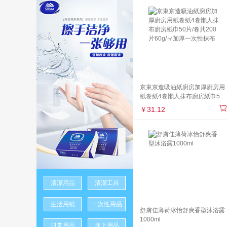
京東京造吸油紙廚房加厚廚房用
紙卷紙4卷懶人抹布廚房紙巾50
片/卷共200片60g/㎡加厚一次性
￥31.12
抹布
清潔用品
清潔工具
生活用紙
一次性用品
舒膚佳薄荷冰怡舒爽香型沐浴露
1000ml
日常用品
床上用品