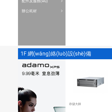
配件及服務(wù)
辦公耗材
1F 網(wǎng)絡(luò)設(shè)備
存儲大師