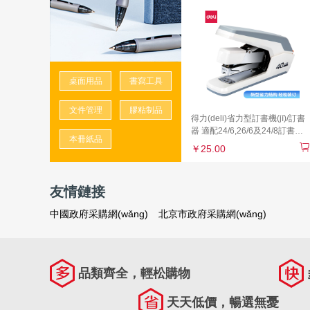
桌面用品
書寫工具
文件管理
膠粘制品
得力(deli)省力型訂書機(jī)/訂書
器 適配24/6,26/6及24/8訂書釘
本冊紙品
辦公用品 白色0371
￥25.00
友情鏈接
中國政府采購網(wǎng)
北京市政府采購網(wǎng)
品類齊全，輕松購物
天天低價，暢選無憂