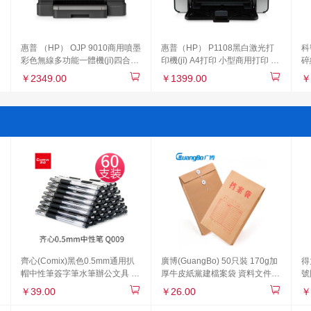
惠普 （HP） OJP 9010商用噴墨
惠普（HP） P1108黑白激光打
科
彩色無線多功能一體機(jī)四合一
印機(jī) A4打印 小型商用打印 升
碎
打印復(fù)印掃描傳真 自動雙面
級型號104a/104w 同款體驗
持
￥2349.00
￥1399.00
￥
8710升級款
(yàn)型號P1106
書
齊心(Comix)黑色0.5mm通用扒
廣博(GuangBo) 50只裝 170g加
得
帽中性筆簽字筆水筆辦公文具 工
厚牛皮紙黨建檔案袋 資料文件袋
號
具 60支裝Q009
辦公用品 EN-12
印
￥39.00
￥26.00
￥