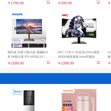
(wǎng)絡(luò)交換機(jī) 網
(luò)網(wǎng)線分線器 分流器
E
￥1799.00
￥189.00
￥
(wǎng)線分線器 分流器 Mini
金屬機(jī)身 Mini S8G-U
S1248
飛利浦 28英寸顯示器 電腦顯示
HKC 27英寸 2K高清144Hz電競
A
屏 4K顯示器 IPS sRGB119.7%
1800R曲面屏幕 hdmi吃雞游戲
微
10.7億色彩專業(yè)設(shè)計(jì)
不閃屏 支持壁掛 液晶電腦顯示
能
￥1599.00
￥1399.00
￥
升降 電腦PS5顯示器 288E2E
器 SG27QC
升