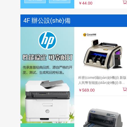
￥44.00
4F 辦公設(shè)備
科密(comet)驗(yàn)鈔機(jī) 新版
人民幣智能點(diǎn)鈔機(jī) B類
點(diǎn)鈔機(jī) 新舊混點(diǎn)
￥569.00
B1+