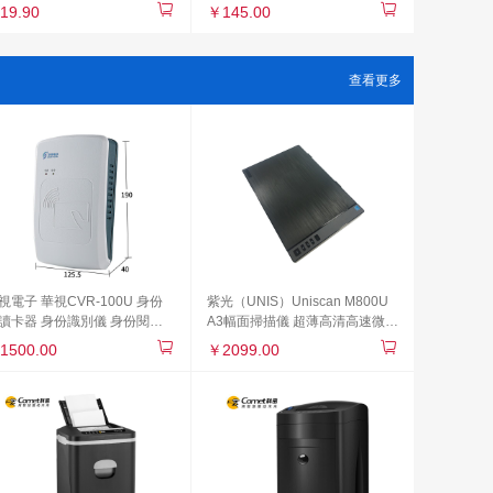
紙24包/組
生間商用抹手紙三折紙20包/整箱
19.90
￥145.00
查看更多
視電子 華視CVR-100U 身份
紫光（UNIS）Uniscan M800U
讀卡器 身份識別儀 身份閱讀
A3幅面掃描儀 超薄高清高速微邊
 身份讀取器 身份掃描儀
距彩色文檔文稿平板a3掃描儀
1500.00
￥2099.00