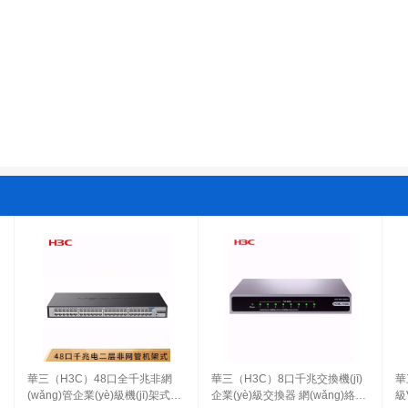
華三（H3C）48口全千兆非網
華三（H3C）8口千兆交換機(jī)
華
(wǎng)管企業(yè)級機(jī)架式網
企業(yè)級交換器 網(wǎng)絡
級