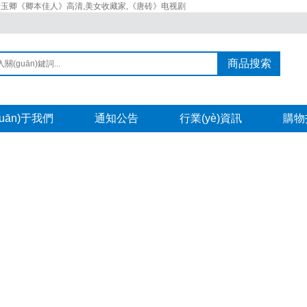
叶玉卿《卿本佳人》高清,美女收藏家,《唐砖》电视剧
商品搜索
guān)于我們
通知公告
行業(yè)資訊
購物