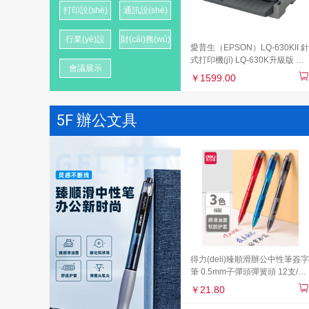
打印設(shè)
通訊設(shè)
備
備
行業(yè)設
財(cái)務(wù)
愛普生（EPSON）LQ-630KII 針
(shè)備
設(shè)備
式打印機(jī) LQ-630K升級版 針
會議展示
式打印機(jī)（82列）
￥1599.00
5F 辦公文具
得力(deli)臻順滑辦公中性筆簽字
筆 0.5mm子彈頭彈簧頭 12支/盒
9黑2紅1藍(lán) 33698
￥21.80