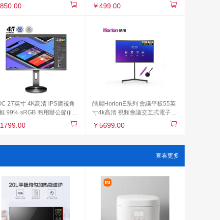
R3208G3
立式造型家用路由器穿墻大覆蓋
850.00
￥499.00
OC 27英寸 4K高清 IPS廣視角
皓麗HorionE系列 會議平板55英
框 99% sRGB 商用辦公節(jié)
寸4k高清 視頻會議交互式電子白
 低藍(lán)光不閃旋轉(zhuǎn)
板觸控一體機(jī)E55（智能筆
1799.00
￥5699.00
降PS4液晶顯示器 U2790PQU
+同屏器+HK50支架）
查看更多