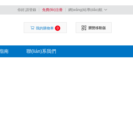
你好,請登錄
免費(fèi)注冊
網(wǎng)站導(dǎo)航
瀏覽移動版
我的購物車
0
指南
聯(lián)系我們