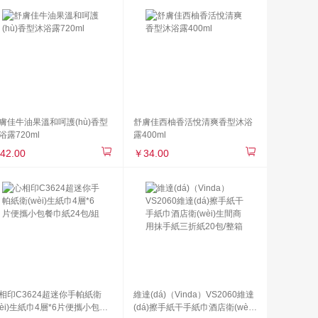
膚佳牛油果溫和呵護(hù)香型
舒膚佳西柚香活悅清爽香型沐浴
浴露720ml
露400ml
42.00
￥34.00
相印C3624超迷你手帕紙衛
維達(dá)（Vinda）VS2060維達
wèi)生紙巾4層*6片便攜小包餐
(dá)擦手紙干手紙巾酒店衛(wèi)