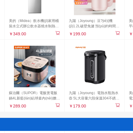
美的（Midea）飲水機(jī)家用桶
九陽（Joyoung）豆?jié){機
美
裝水立式辦公飲水器燒水制熱雙
(jī)1.2L破壁免濾 預(yù)約時間家
平
門防塵 YR1002S-X
用多功能2-3人食破壁榨汁機(jī)
角
￥349.00
￥199.00
￥
料理機(jī)DJ12A-D2190
2
蘇泊爾（SUPOR）電飯煲電飯
九陽（Joyoung）電熱水瓶熱水
美
鍋4L新藍(lán)鉆球釜內(nèi)膽特
壺 5L大容量六段保溫304不銹鋼
電
色烘焙 發(fā)面功能2-6人多功能
家用電水壺?zé)畨?K50-P611
喽
￥289.00
￥179.00
￥
家用智能電飯煲40FC873
ol