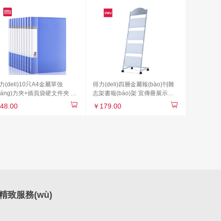
A5（黑1，棕1，卡其1，酒紅
1）
力(deli)10只A4金屬單強
得力(deli)四層金屬報(bào)刊雜
qiáng)力夾+插頁袋硬文件夾 大
志架書報(bào)架 宣傳冊展示架
量試卷資料夾詩朗誦簽約夾板
辦公室前臺落地資料架 高1.45米
48.00
￥179.00
件收納辦公用品27018
9307
致服務(wù)