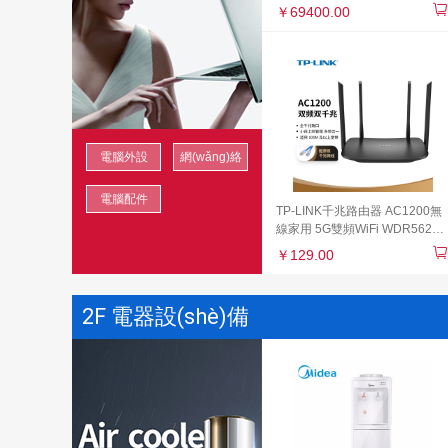
￥69400.00
電腦外設
網(wǎng)絡
(shè)
(luò)產(chǎn)
電腦配件
品
TP-LINK千兆路由器 AC1200無
線家用 5G雙頻WiFi WDR5620
千兆 高速路由穿墻 IPv6 內(nèi)
￥129.00
配千兆網(wǎng)線 光纖適用
2F 電器設(shè)備